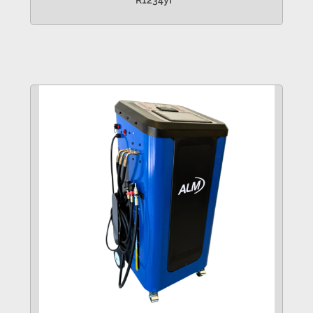
R1234yf
VER MÁS