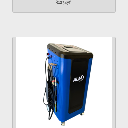
R1234yf
VER MÁS