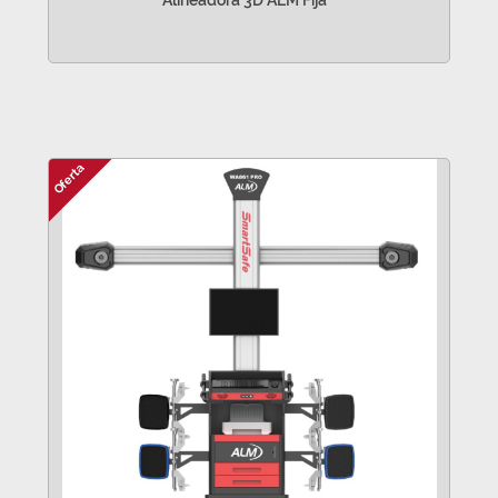
Alineadora 3D ALM Fija
VER MÁS
Oferta