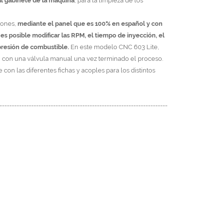
al gabinete de la maquina
, para la limpieza de los
iones,
mediante el panel que es 100% en español y con
 es posible modificar las RPM, el tiempo de inyección, el
presión de combustible.
En este modelo CNC 603 Lite,
an con una válvula manual una vez terminado el proceso.
con las diferentes fichas y acoples para los distintos
---------------------------------------------------------------------