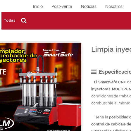
Inicio
Post-venta
Noticias
Nosotros
Todas
Limpia inye
Especificaci
El SmartSafe CNC 603
inyectores MULTIPUN
condiciones de trabajo
combustible al mismo
Tiene la
posibilidad 
control de cubicaje de