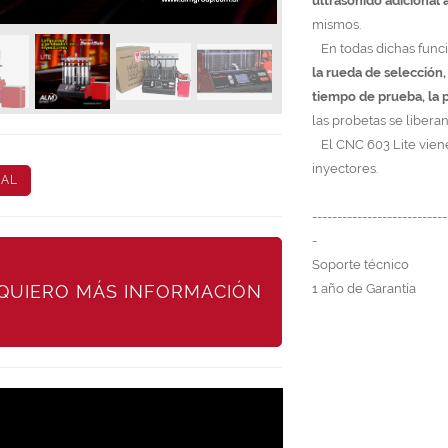
ultrasonido adicional 
mismos.
En todas dichas func
la rueda de selección,
tiempo de prueba, la 
las probetas se liber
El CNC 603 Lite viene 
inyectores.
AL
---------------------------
-
Soporte técnico
QUIERO MÁS INFORMACIÓN
1 año de Garantía