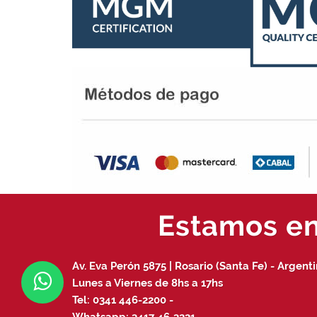
Estamos en 
Av. Eva Perón 5875 | Rosario (Santa Fe) - Argent
Lunes a Viernes de 8hs a 17hs
Tel:
0341 446-2200
-