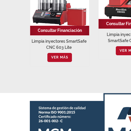
Consultar Fi
Consultar Financiación
Limpia inyec
SmartSafe 
Limpia inyectores SmartSafe
CNC 603 Lite
VER 
VER MÁS