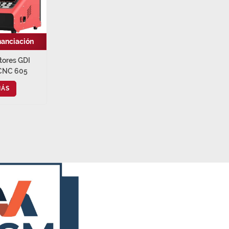
nanciación
tores GDI
CNC 605
MÁS