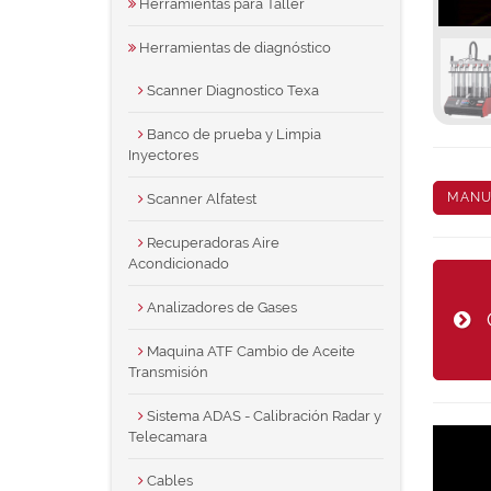
Herramientas para Taller
Herramientas de diagnóstico
Scanner Diagnostico Texa
Banco de prueba y Limpia
Inyectores
MANU
Scanner Alfatest
Recuperadoras Aire
Acondicionado
Analizadores de Gases
Maquina ATF Cambio de Aceite
Transmisión
Sistema ADAS - Calibración Radar y
Telecamara
Cables