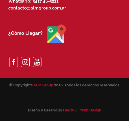
Whatsapp:
3417 46-3221
contacto@almgroup.com.ar
© Copyrights
ALM Group
2026. Todos los derechos reservados.
Diseño y Desarrollo
HardNET Web Design