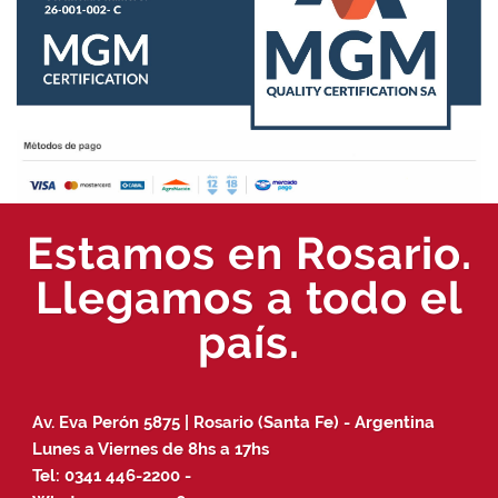
Estamos en Rosario.
Llegamos a todo el
país.
Av. Eva Perón 5875 | Rosario (Santa Fe) - Argentina
Lunes a Viernes de 8hs a 17hs
Tel:
0341 446-2200
-